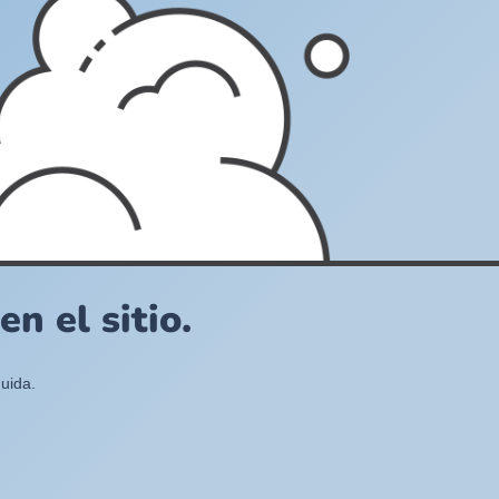
n el sitio.
uida.