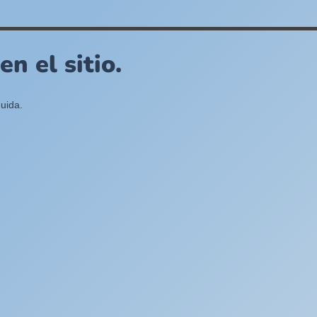
n el sitio.
uida.