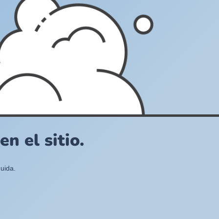
n el sitio.
uida.