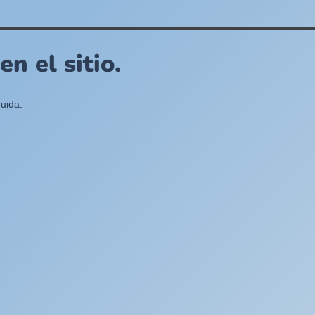
n el sitio.
uida.