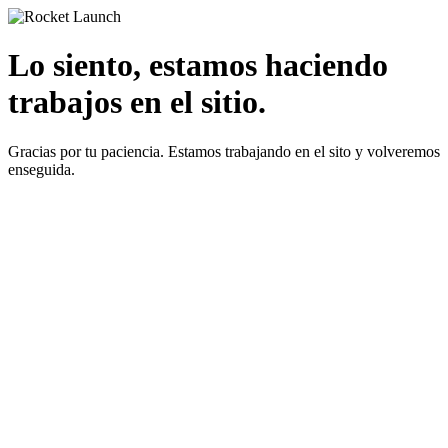
Lo siento, estamos haciendo
trabajos en el sitio.
Gracias por tu paciencia. Estamos trabajando en el sito y volveremos
enseguida.