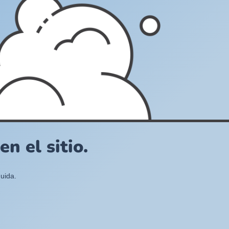
n el sitio.
uida.