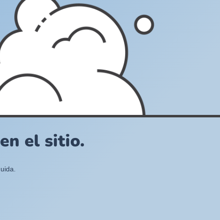
n el sitio.
uida.