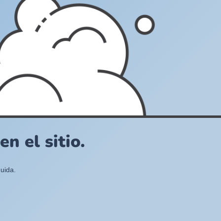
n el sitio.
uida.