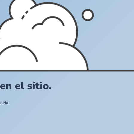
n el sitio.
uida.