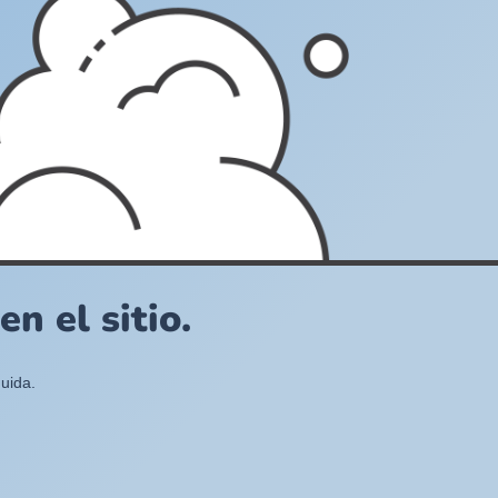
n el sitio.
uida.