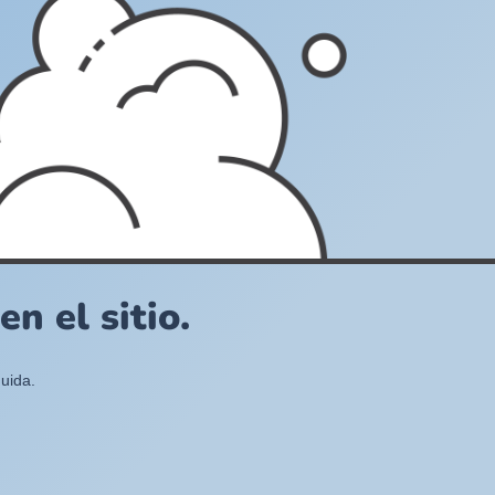
n el sitio.
uida.