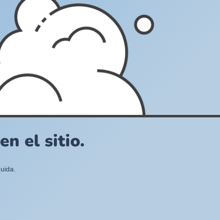
n el sitio.
uida.