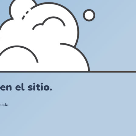
n el sitio.
uida.