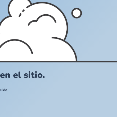
n el sitio.
uida.