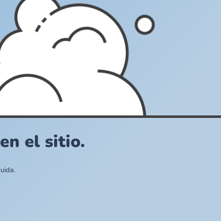
n el sitio.
uida.