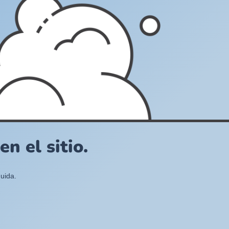
n el sitio.
uida.