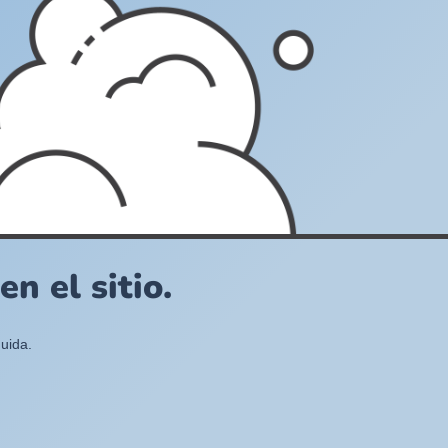
n el sitio.
uida.