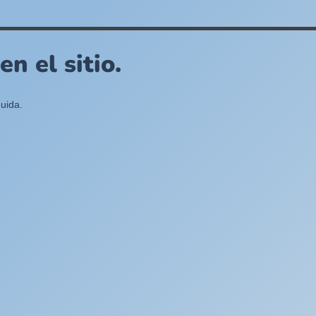
n el sitio.
uida.