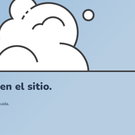
n el sitio.
uida.