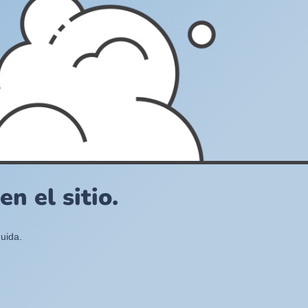
n el sitio.
uida.