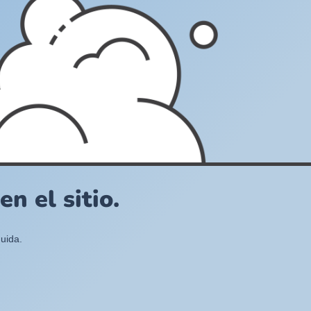
n el sitio.
uida.