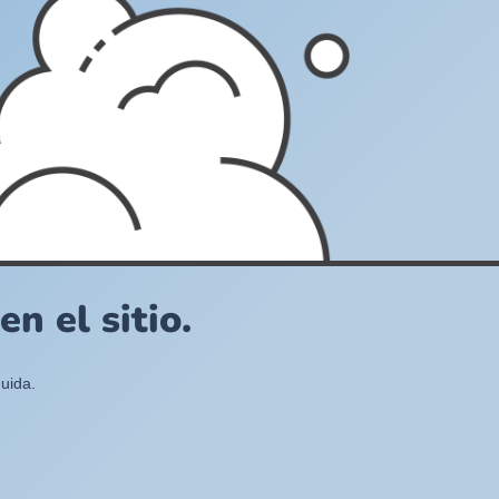
n el sitio.
uida.