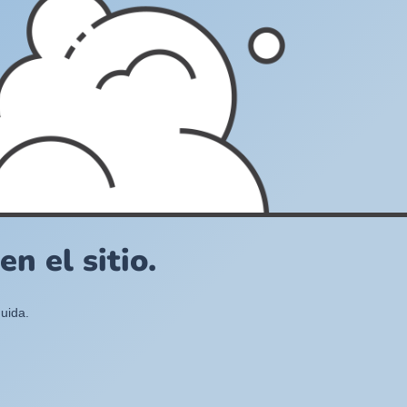
n el sitio.
uida.