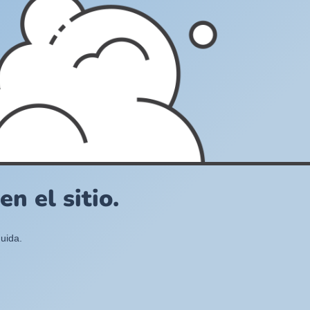
n el sitio.
uida.