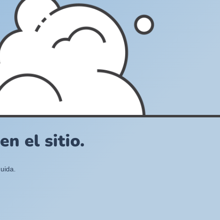
n el sitio.
uida.