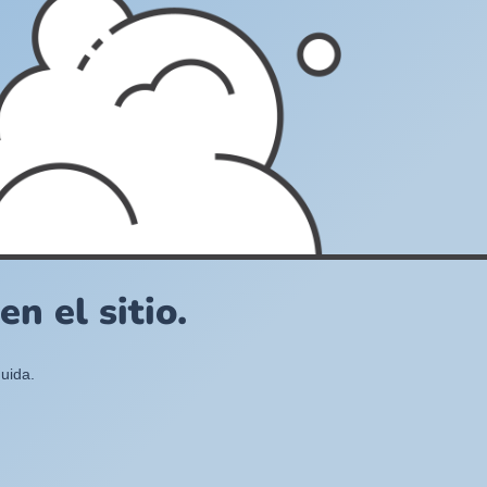
n el sitio.
uida.