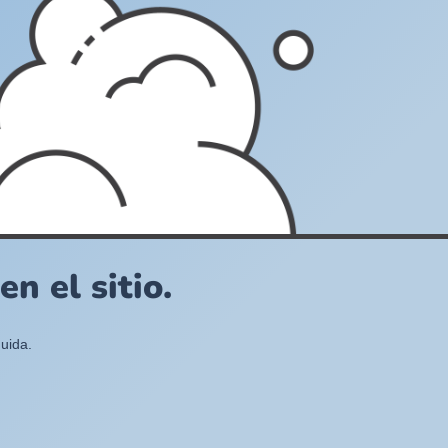
n el sitio.
uida.