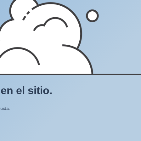
n el sitio.
uida.