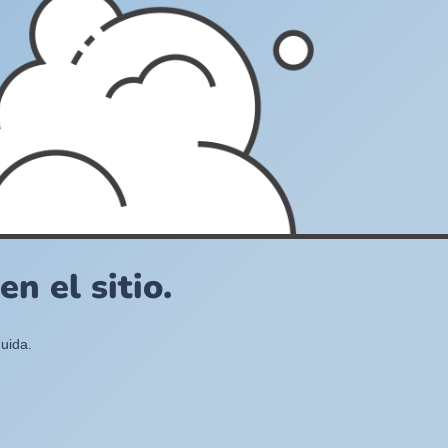
n el sitio.
uida.